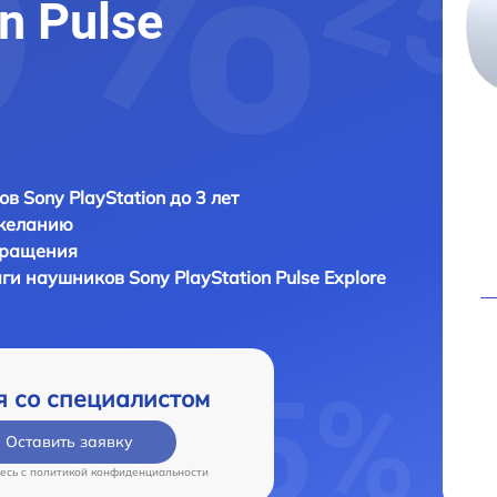
n Pulse
в Sony PlayStation до 3 лет
 желанию
бращения
аги наушников
Sony PlayStation Pulse Explore
я со специалистом
Оставить заявку
есь c
политикой конфиденциальности