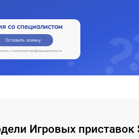
ия со специалистом
Оставить заявку
аетесь c
политикой конфиденциальности
ели Игровых приставок S