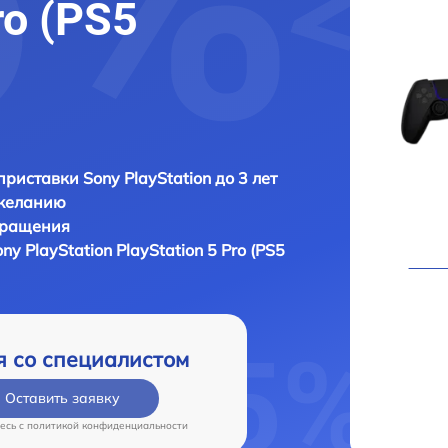
ro (PS5
приставки Sony PlayStation до 3 лет
 желанию
бращения
ny PlayStation PlayStation 5 Pro (PS5
я со специалистом
Оставить заявку
есь c
политикой конфиденциальности