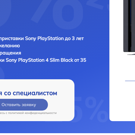
приставки Sony PlayStation до 3 лет
 желанию
бращения
вки
Sony PlayStation 4 Slim Black от 35
я со специалистом
Оставить заявку
есь c
политикой конфиденциальности