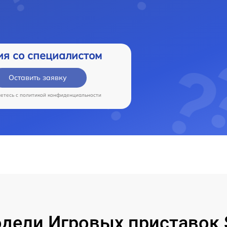
ия со специалистом
Оставить заявку
аетесь c
политикой конфиденциальности
ели Игровых приставок S