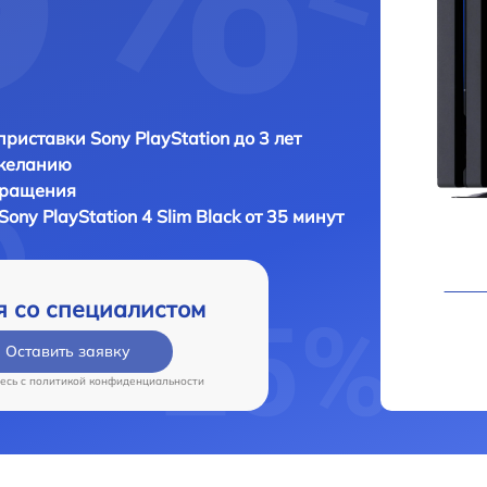
приставки Sony PlayStation до 3 лет
 желанию
бращения
Sony PlayStation 4 Slim Black от 35 минут
я со специалистом
Оставить заявку
есь c
политикой конфиденциальности